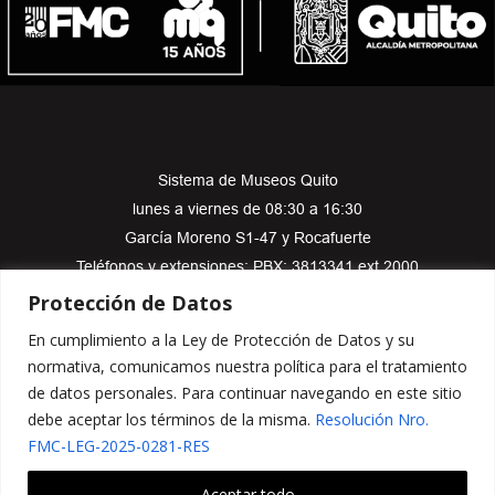
Sistema de Museos Quito
lunes a viernes de 08:30 a 16:30
García Moreno S1-47 y Rocafuerte
Teléfonos y extensiones: PBX: 3813341 ext 2000
sistemamuseosquito@fmcquito.gob.ec
Protección de Datos
En cumplimiento a la Ley de Protección de Datos y su
normativa, comunicamos nuestra política para el tratamiento
de datos personales. Para continuar navegando en este sitio
Copyright © 2025 Sistema de Museos Quito . Todos los Derechos
debe aceptar los términos de la misma.
Resolución Nro.
Reservados
FMC-LEG-2025-0281-RES
Visitas
Aceptar todo